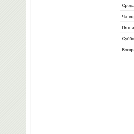
Среда
Четвер
Пятни
Суббо
Воскр