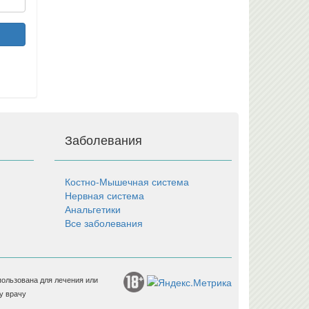
Заболевания
Костно-Мышечная система
Нервная система
Анальгетики
Все заболевания
пользована для лечения или
у врачу