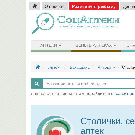
О проекте
Разместить рекламу
Дроп
АПТЕКИ
ЦЕНЫ В АПТЕКАХ
СПР
Аптеки
Балашиха
Аптеки
Столич
Для поиска по препаратам перейдите в
справочник
Столички, се
аптек