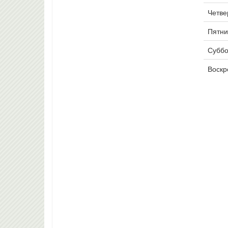
Четвер
Пятни
Суббо
Воскр