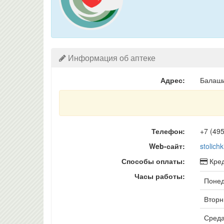
Информация об аптеке
Адрес:
Балаши
Телефон:
+7 (49
Web-сайт:
stolichk
Способы оплаты:
Кред
Часы работы:
Понед
Вторни
Среда