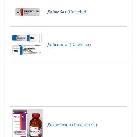
Дайвобет (Daivobet)
Дайвонекс (Daivonex)
Дакарбазин (Dakarbazin)