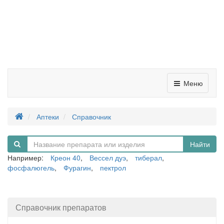
Меню
Аптеки
Справочник
Найти
Например:
Креон 40
,
Вессел дуэ
,
тиберал
,
фосфалюгель
,
Фурагин
,
пектрол
Справочник препаратов