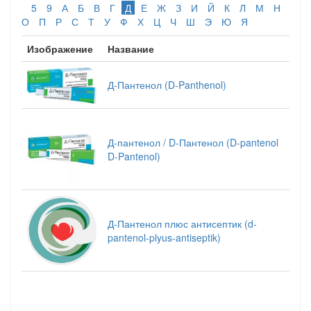
5
9
А
Б
В
Г
Д
Е
Ж
З
И
Й
К
Л
М
Н
О
П
Р
С
Т
У
Ф
Х
Ц
Ч
Ш
Э
Ю
Я
Изображение
Название
Д-Пантенол (D-Panthenol)
Д-пантенол / D-Пантенол (D-pantenol
D-Pantenol)
Д-Пантенол плюс антисептик (d-
pantenol-plyus-antiseptik)