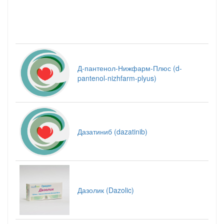
Д-пантенол-Нижфарм-Плюс (d-
pantenol-nizhfarm-plyus)
Дазатиниб (dazatinib)
Дазолик (Dazolic)