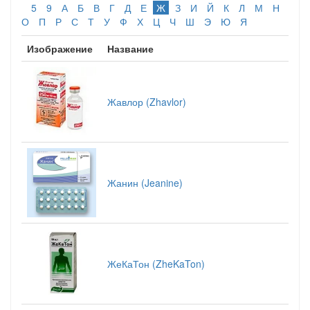
5
9
А
Б
В
Г
Д
Е
Ж
З
И
Й
К
Л
М
Н
О
П
Р
С
Т
У
Ф
Х
Ц
Ч
Ш
Э
Ю
Я
Изображение
Название
Жавлор (Zhavlor)
Жанин (Jeanine)
ЖеКаТон (ZheKaTon)