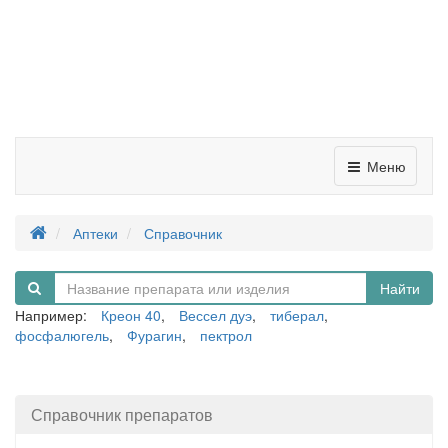
Меню
Аптеки
Справочник
Найти
Например:
Креон 40
,
Вессел дуэ
,
тиберал
,
фосфалюгель
,
Фурагин
,
пектрол
Справочник препаратов