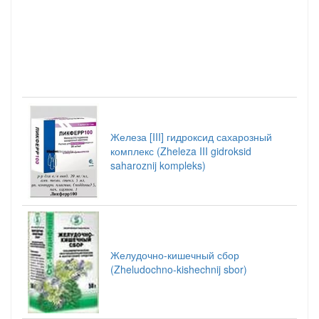
Железа [III] гидроксид сахарозный
комплекс (Zheleza III gidroksid
saharoznij kompleks)
Желудочно-кишечный сбор
(Zheludochno-kishechnij sbor)