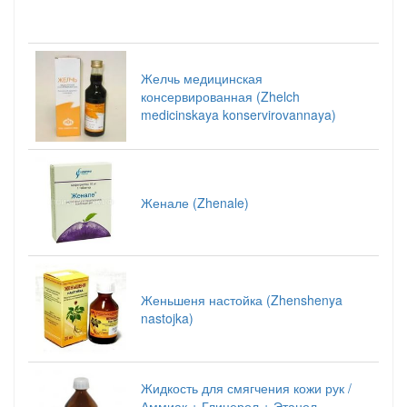
Желчь медицинская
консервированная (Zhelch
medicinskaya konservirovannaya)
Женале (Zhenale)
Женьшеня настойка (Zhenshenya
nastojka)
Жидкость для смягчения кожи рук /
Аммиак + Глицерол + Этанол