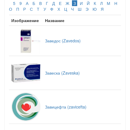
5
9
А
Б
В
Г
Д
Е
Ж
З
И
Й
К
Л
М
Н
О
П
Р
С
Т
У
Ф
Х
Ц
Ч
Ш
Э
Ю
Я
Изображение
Название
Заведос (Zavedos)
Завеска (Zaveska)
Завицефта (zavicefta)