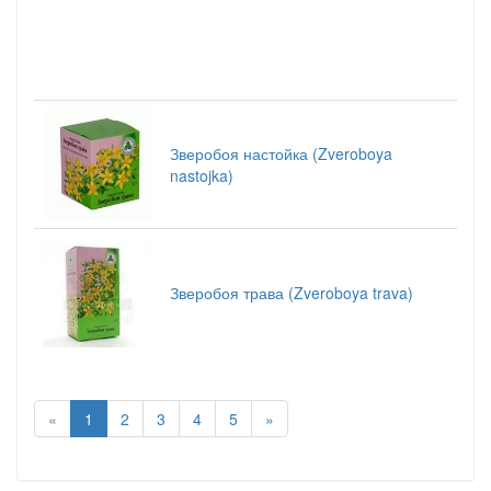
Зверобоя настойка (Zveroboya
nastojka)
Зверобоя трава (Zveroboya trava)
«
1
2
3
4
5
»