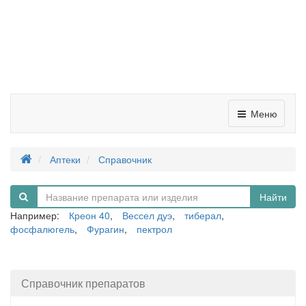
Меню
Аптеки
Справочник
Найти
Например:
Креон 40
,
Вессел дуэ
,
тиберал
,
фосфалюгель
,
Фурагин
,
пектрол
Справочник препаратов