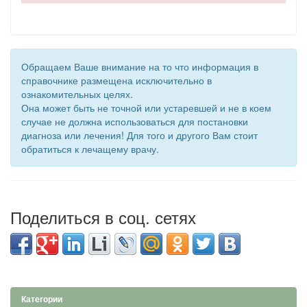
инъекций
руб.
10мг/
мл-2,0
№5
Обращаем Ваше внимание на то что информация в
Ваш город
Актив, ООО, сеть
раствор
справочнике размещена исключительно в
(Москва)
аптек
для
2216
ознакомительных целях.
инъекций
руб.
Она может быть не точной или устаревшей и не в коем
10мг/
случае не должна использоваться для постановки
мл-1,0
диагноза или лечения! Для того и другого Вам стоит
№10
обратиться к лечащему врачу.
Ваш город
Актив, ООО, сеть
(Москва)
аптек
2216
руб.
Поделиться в соц. сетях
Ваш город
Вега, аптека
раствор
(Москва)
для
2160
инъекций
руб.
10мг/
мл-2,0
№5
Категории