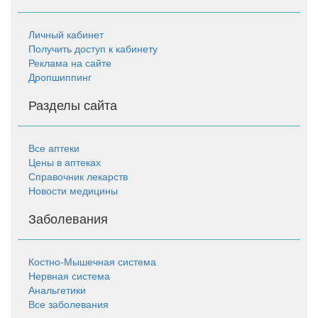
№5
Ваш город
Компания Тендор,
Личный кабинет
(Москва)
ООО, аптека
1997
Получить доступ к кабинету
руб.
Реклама на сайте
Дропшиппинг
Ваш город
Компания Тендор,
раствор
(Москва)
ООО, аптека
для
Разделы сайта
1997
инъекций
руб.
10мг/
мл-2,0
Все аптеки
№5
Цены в аптеках
Справочник лекарств
Ваш город
Компания Тендор,
раствор
Новости медицины
(Москва)
ООО, аптека
для
1997
инъекций
руб.
Заболевания
10мг/
мл-1,0
№10
Костно-Мышечная система
Нервная система
Ваш город
ЕВА-ФАРМА, ООО,
раствор
Анальгетики
(Москва)
аптека
для
1995
Все заболевания
инъекций
руб.