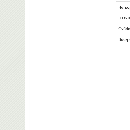
Четвер
Пятни
Суббо
Воскр