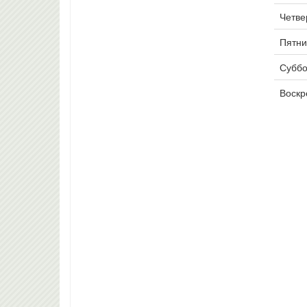
Четвер
Пятни
Суббо
Воскр