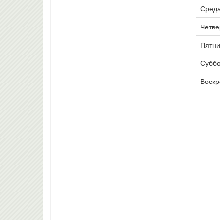
Среда
Четвер
Пятни
Суббо
Воскр