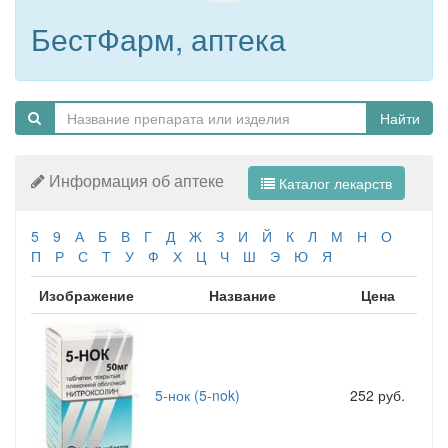
БестФарм, аптека
Найти
Информация об аптеке
Каталог лекарств
5
9
А
Б
В
Г
Д
Ж
З
И
Й
К
Л
М
Н
О
П
Р
С
Т
У
Ф
Х
Ц
Ч
Ш
Э
Ю
Я
Изображение
Название
Цена
5-нок (5-nok)
252 руб.