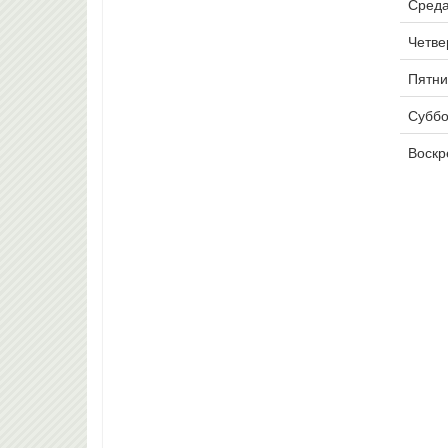
Среда
Четвер
Пятни
Суббо
Воскр