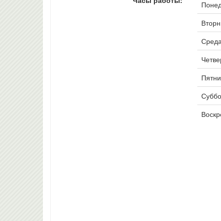
Часы работы:
Понед
Вторни
Среда
Четвер
Пятни
Суббо
Воскр