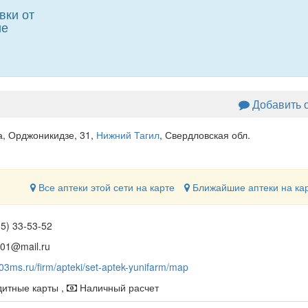
вки от
ие
Добавить 
а, Орджоникидзе, 31
,
Нижний Тагил
, Свердловская обл.
Все аптеки этой сети на карте
Ближайшие аптеки на ка
35) 33-53-52
m01@mail.ru
003ms.ru/firm/apteki/set-aptek-yunifarm/map
итные карты ,
Наличный расчет