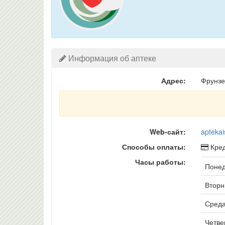
Информация об аптеке
Адрес:
Фрунзе
Web-сайт:
aptekai
Способы оплаты:
Кред
Часы работы:
Понед
Вторни
Среда
Четвер