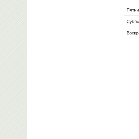
Пятни
Суббо
Воскр