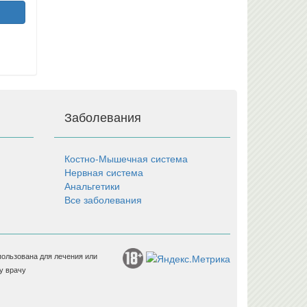
Заболевания
Костно-Мышечная система
Нервная система
Анальгетики
Все заболевания
пользована для лечения или
у врачу