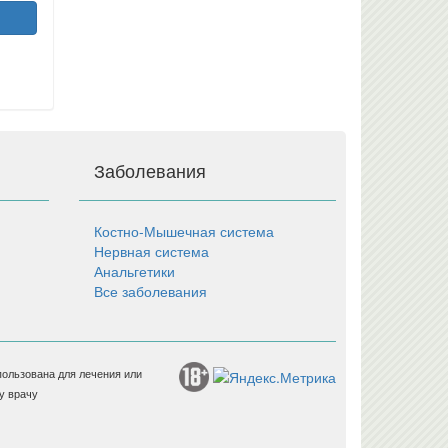
Заболевания
Костно-Мышечная система
Нервная система
Анальгетики
Все заболевания
пользована для лечения или
у врачу