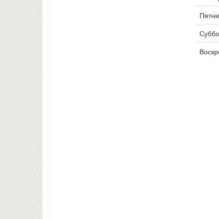
Пятни
Суббо
Воскр