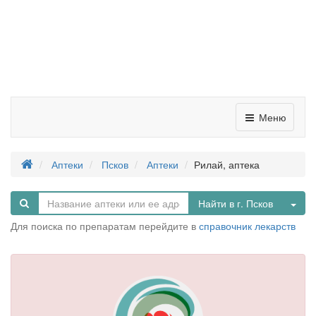
Меню
Аптеки
Псков
Аптеки
Рилай, аптека
Tog
Найти в г. Псков
Для поиска по препаратам перейдите в
справочник лекарств