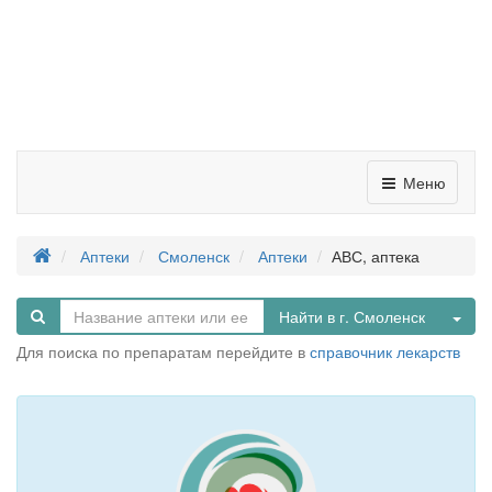
Меню
Аптеки
Смоленск
Аптеки
АВС, аптека
Tog
Найти в г. Смоленск
Для поиска по препаратам перейдите в
справочник лекарств