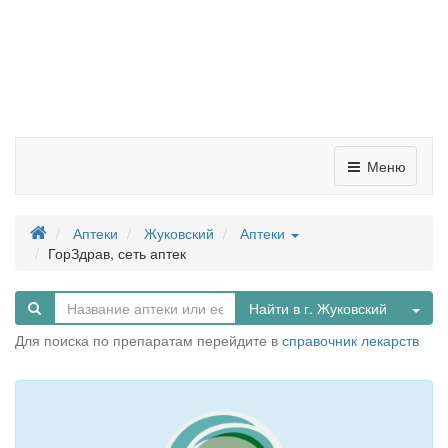
Меню
Аптеки
Жуковский
Аптеки
ГорЗдрав, сеть аптек
Tog
Найти в г. Жуковский
Для поиска по препаратам перейдите в
справочник лекарств