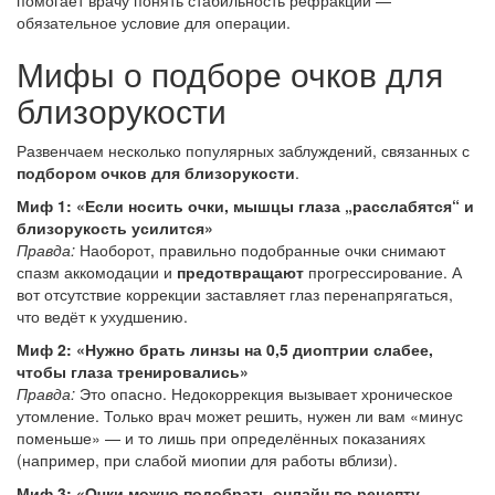
помогает врачу понять стабильность рефракции —
обязательное условие для операции.
Мифы о подборе очков для
близорукости
Развенчаем несколько популярных заблуждений, связанных с
подбором очков для близорукости
.
Миф 1: «Если носить очки, мышцы глаза „расслабятся“ и
близорукость усилится»
Правда:
Наоборот, правильно подобранные очки снимают
спазм аккомодации и
предотвращают
прогрессирование. А
вот отсутствие коррекции заставляет глаз перенапрягаться,
что ведёт к ухудшению.
Миф 2: «Нужно брать линзы на 0,5 диоптрии слабее,
чтобы глаза тренировались»
Правда:
Это опасно. Недокоррекция вызывает хроническое
утомление. Только врач может решить, нужен ли вам «минус
поменьше» — и то лишь при определённых показаниях
(например, при слабой миопии для работы вблизи).
Миф 3: «Очки можно подобрать онлайн по рецепту