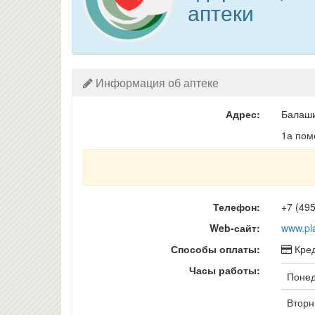
аптеки
Информация об аптеке
Адрес:
Балаши
1а по
Телефон:
+7 (495
Web-сайт:
www.pl
Способы оплаты:
Кред
Часы работы:
Понед
Вторни