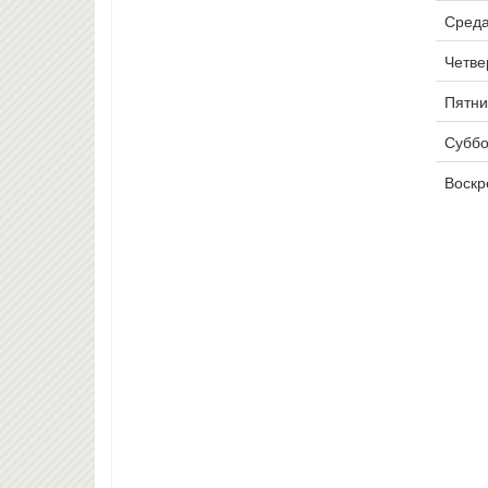
Среда
Четвер
Пятни
Суббо
Воскр