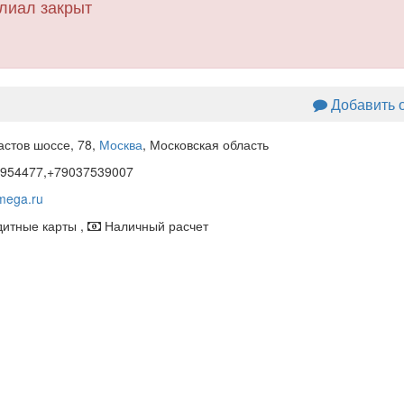
лиал закрыт
Добавить 
астов шоссе, 78
,
Москва
, Московская область
954477,+79037539007
mega.ru
итные карты ,
Наличный расчет