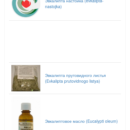
Эвкалипта настойка (evkalipta-
nastojka)
Эвкалипта прутовидного листья
(Evkalipta prutovidnogo listya)
Эвкалиптовое масло (Eucalypti oleum)