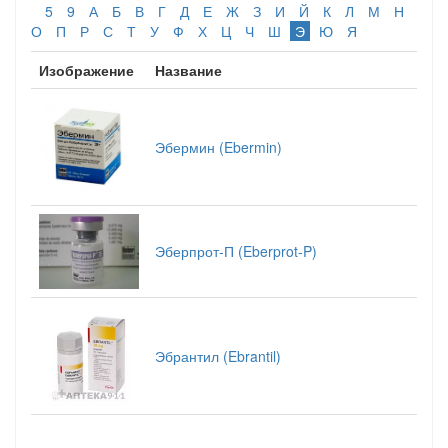
5
9
А
Б
В
Г
Д
Е
Ж
З
И
Й
К
Л
М
Н
О
П
Р
С
Т
У
Ф
Х
Ц
Ч
Ш
Э
Ю
Я
Изображение
Название
Эбермин (Ebermin)
Эберпрот-П (Eberprot-P)
Эбрантил (Ebrantil)