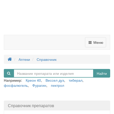
Меню
Аптеки
Справочник
Найти
Например:
Креон 40
,
Вессел дуэ
,
тиберал
,
фосфалюгель
,
Фурагин
,
пектрол
Справочник препаратов