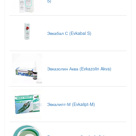
S)
Эвкабал С (Evkabal S)
Эвказолин Аква (Evkazolin Akva)
Эвкалипт-М (Evkalipt-M)