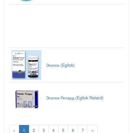
Эгилок (Egilok)
Эгилок Ретард (Egilok Retard)
«
1
2
3
4
5
6
7
»