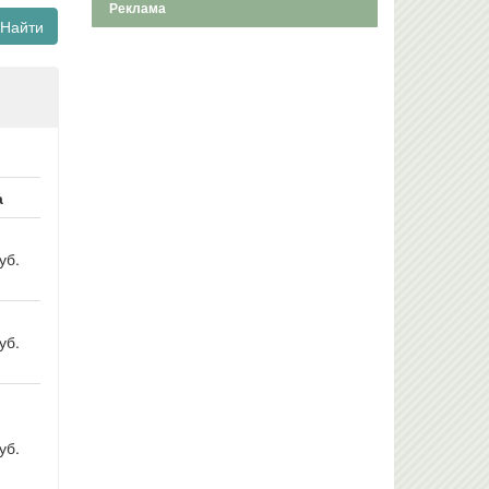
Реклама
Найти
а
уб.
уб.
уб.