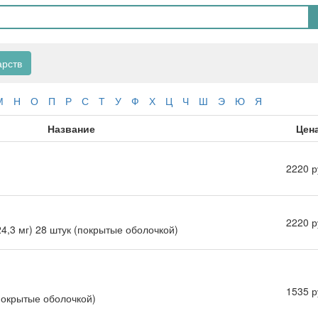
арств
М
Н
О
П
Р
С
Т
У
Ф
Х
Ц
Ч
Ш
Э
Ю
Я
Название
Цен
2220 р
2220 р
 24,3 мг) 28 штук (покрытые оболочкой)
1535 р
(покрытые оболочкой)