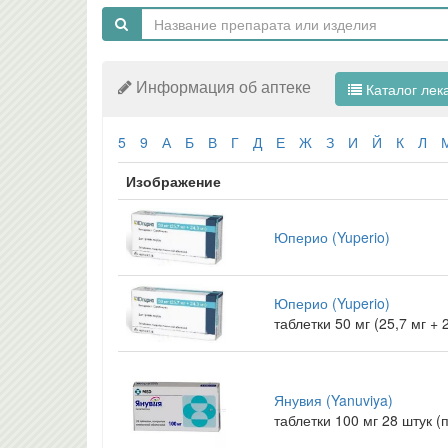
Информация об аптеке
Каталог лек
5
9
А
Б
В
Г
Д
Е
Ж
З
И
Й
К
Л
Изображение
Юперио (Yuperio)
Юперио (Yuperio)
таблетки 50 мг (25,7 мг +
Янувия (Yanuviya)
таблетки 100 мг 28 штук 