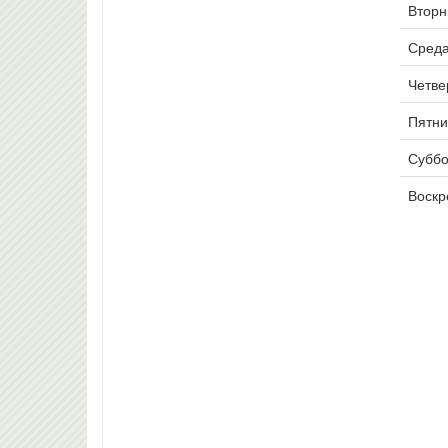
Вторни
Среда
Четвер
Пятни
Суббо
Воскр