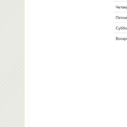
Четвер
Пятни
Суббо
Воскр