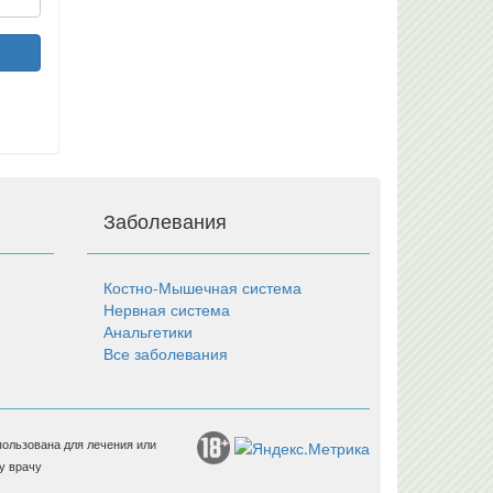
Заболевания
Костно-Мышечная система
Нервная система
Анальгетики
Все заболевания
пользована для лечения или
у врачу