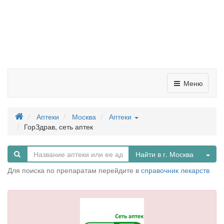
Меню
Аптеки
Москва
Аптеки
ГорЗдрав, сеть аптек
Tog
Найти в г. Москва
Для поиска по препаратам перейдите в
справочник лекарств