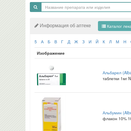
Информация об аптеке
Каталог лек
5
А
Б
В
Г
Д
Ж
З
И
Й
К
Л
М
Н
Изображение
Альбарел (Alba
таблетки 1мг 
Альбумин (Alb
флакон 10% 1