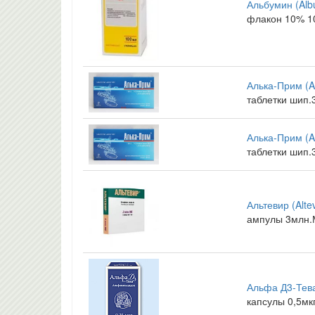
Альбумин (Alb
флакон 10% 1
Алька-Прим (A
таблетки шип
Алька-Прим (A
таблетки шип
Альтевир (Altev
ампулы 3млн.
Альфа Д3-Тева
капсулы 0,5мк