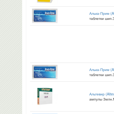
Алька-Прим (A
таблетки шип
Алька-Прим (A
таблетки шип
Альтевир (Altev
ампулы 3млн.