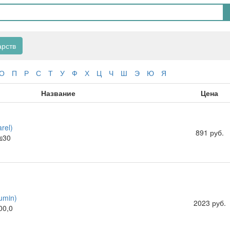
арств
О
П
Р
С
Т
У
Ф
Х
Ц
Ч
Ш
Э
Ю
Я
Название
Цена
rel)
891 руб.
№30
umin)
2023 руб.
00,0