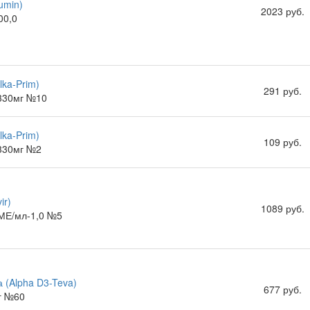
umin)
2023 руб.
00,0
lka-Prim)
291 руб.
.330мг №10
lka-Prim)
109 руб.
.330мг №2
ir)
1089 руб.
МЕ/мл-1,0 №5
 (Alpha D3-Teva)
677 руб.
г №60