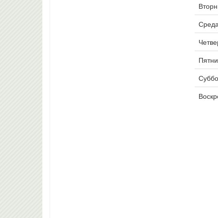
Вторни
Среда:
Четвер
Пятниц
Суббот
Воскре