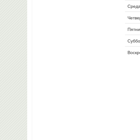
Среда
Четвер
Пятни
Суббо
Воскр