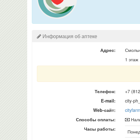
Информация об аптеке
Адрес:
Смольн
1 этаж
Телефон:
+7 (81
E-mail:
city-p
Web-сайт:
cityfar
Способы оплаты:
Нали
Часы работы:
Понед