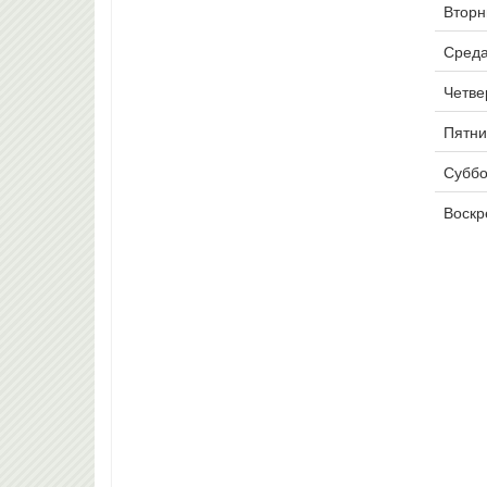
Вторни
Среда
Четвер
Пятни
Суббо
Воскр