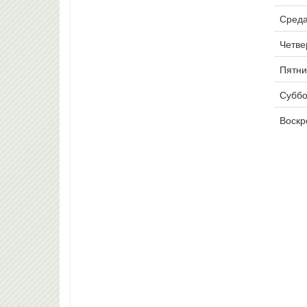
Среда
Четвер
Пятни
Суббо
Воскр