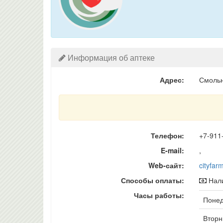
Информация об аптеке
Адрес:
Смольн
Телефон:
+7-911
E-mail:
,
Web-сайт:
cityfar
Способы оплаты:
Нали
Часы работы:
Понед
Вторни