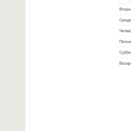
Вторни
Среда
Четвер
Пятни
Суббо
Воскр