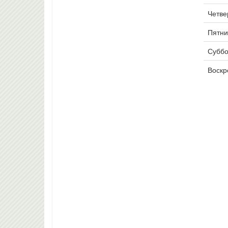
Четвер
Пятни
Суббо
Воскр