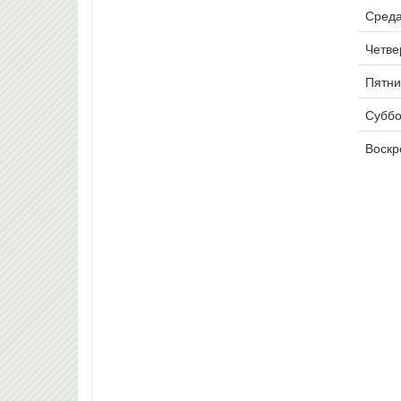
Среда
Четвер
Пятни
Суббо
Воскр