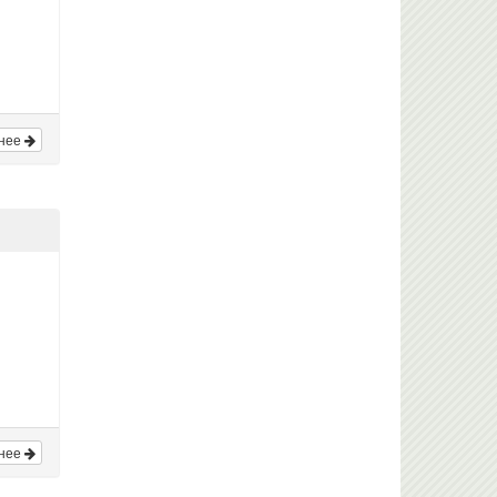
нее
нее