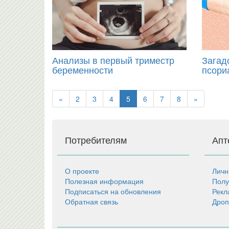
Анализы в первый триместр
Загад
беременности
псори
«
2
3
4
5
6
7
8
»
Потребителям
Апт
О проекте
Личн
Полезная информация
Полу
Подписаться на обновления
Рекл
Обратная связь
Дроп