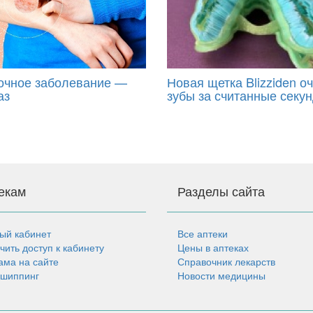
очное заболевание —
Новая щетка Blizziden о
аз
зубы за считанные секу
екам
Разделы сайта
ый кабинет
Все аптеки
чить доступ к кабинету
Цены в аптеках
ама на сайте
Справочник лекарств
шиппинг
Новости медицины