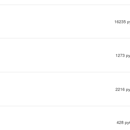
16235 р
1273 ру
2216 ру
428 ру