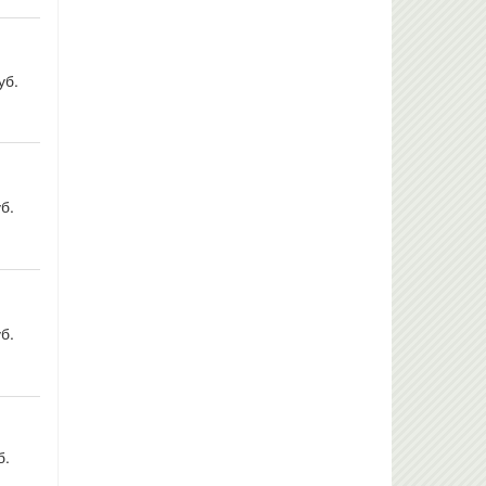
уб.
б.
б.
б.