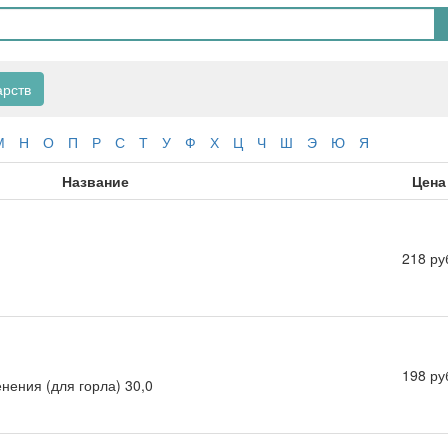
арств
М
Н
О
П
Р
С
Т
У
Ф
Х
Ц
Ч
Ш
Э
Ю
Я
Название
Цена
218 ру
198 ру
нения (для горла) 30,0