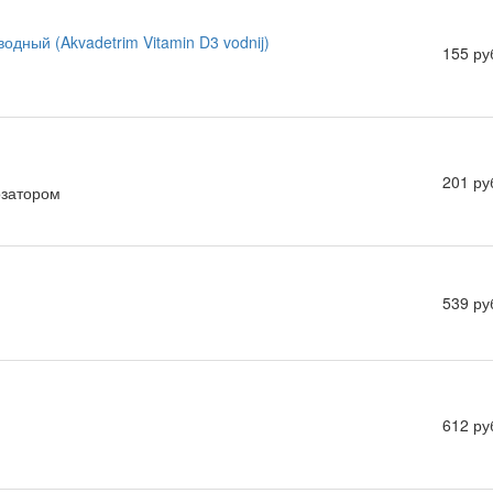
одный (Akvadetrim Vitamin D3 vodnij)
155 ру
201 ру
озатором
539 ру
612 ру