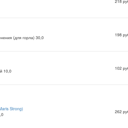
218 ру
198 ру
нения (для горла) 30,0
102 ру
й 10,0
aris Strong)
262 ру
,0