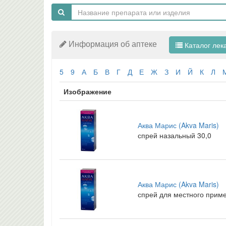
Информация об аптеке
Каталог лек
5
9
А
Б
В
Г
Д
Е
Ж
З
И
Й
К
Л
Изображение
Аква Марис (Akva Maris)
спрей назальный 30,0
Аква Марис (Akva Maris)
спрей для местного приме