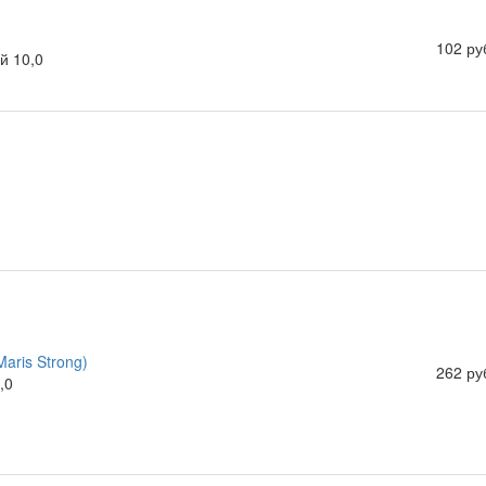
102 ру
й 10,0
aris Strong)
262 ру
,0