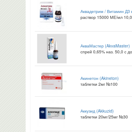
Аквадетрим / Витамин Д3 в
раствор 15000 МЕ/мл 10,0
АкваМастер (AkvaMaster)
спрей 0,65% наз. 50,0 с д
Акинетон (Akineton)
таблетки 2мг №100
Аккузид (Akkuzid)
таблетки 20мг/25мг №30