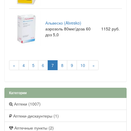
Альвеско (Alvesko)
аэрозоль 80мкг/доза 60
1152 руб.
доз 5,0
«
4
5
6
7
8
9
10
»
Категории
Аптеки (1007)
Аптеки-дискаунтеры (1)
Аптечные пункты (2)