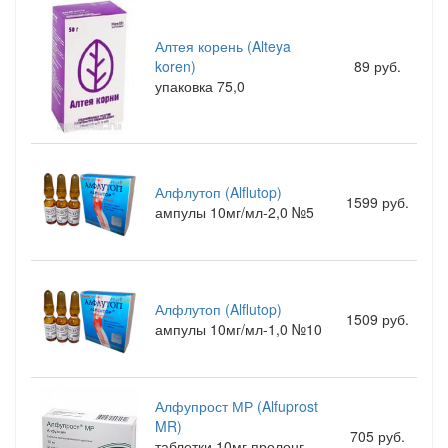
Алтея корень (Alteya
koren)
89 руб.
упаковка 75,0
Алфлутоп (Alflutop)
1599 руб.
ампулы 10мг/мл-2,0 №5
Алфлутоп (Alflutop)
1509 руб.
ампулы 10мг/мл-1,0 №10
Алфупрост МР (Alfuprost
MR)
705 руб.
таблетки 10мг пролонг.