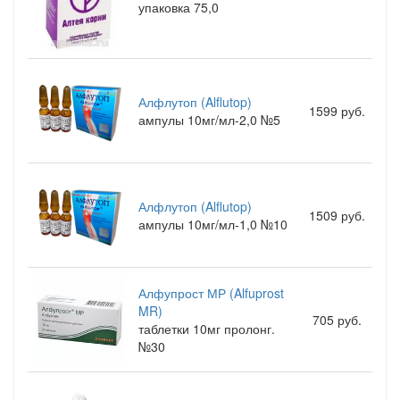
упаковка 75,0
Алфлутоп (Alflutop)
1599 руб.
ампулы 10мг/мл-2,0 №5
Алфлутоп (Alflutop)
1509 руб.
ампулы 10мг/мл-1,0 №10
Алфупрост МР (Alfuprost
MR)
705 руб.
таблетки 10мг пролонг.
№30