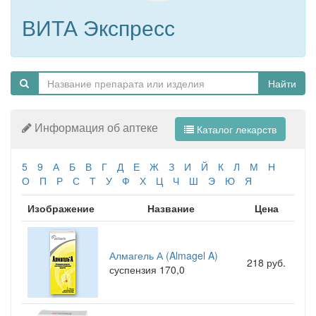
ВИТА Экспресс
Найти
Информация об аптеке
Каталог лекарств
5
9
А
Б
В
Г
Д
Е
Ж
З
И
Й
К
Л
М
Н
О
П
Р
С
Т
У
Ф
Х
Ц
Ч
Ш
Э
Ю
Я
Изображение
Название
Цена
Алмагель А (Almagel A)
218 руб.
суспензия 170,0